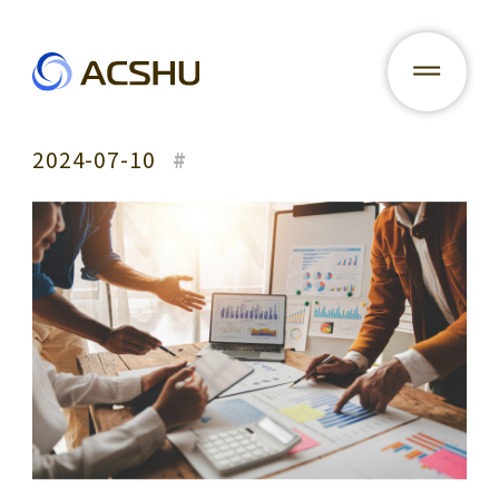
News
2024-07-10
#
Contact
In house services
Related business